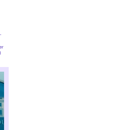
-
er
l