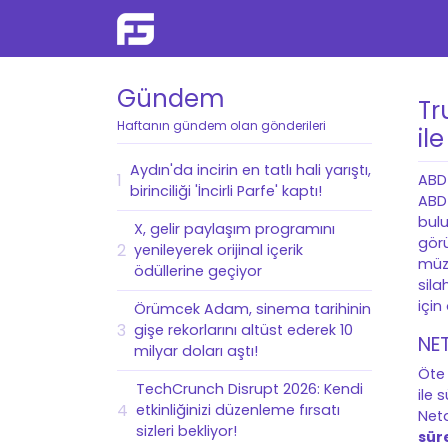
Gündem
Tr
Haftanın gündem olan gönderileri
il
Aydın'da incirin en tatlı hali yarıştı,
1
ABD
birinciliği 'İncirli Parfe' kaptı!
ABD 
bulu
X, gelir paylaşım programını
görü
2
yenileyerek orijinal içerik
müza
ödüllerine geçiyor
sil
için
Örümcek Adam, sinema tarihinin
3
gişe rekorlarını altüst ederek 10
NE
milyar doları aştı!
Öte
TechCrunch Disrupt 2026: Kendi
ile 
4
etkinliğinizi düzenleme fırsatı
Neta
sizleri bekliyor!
sür