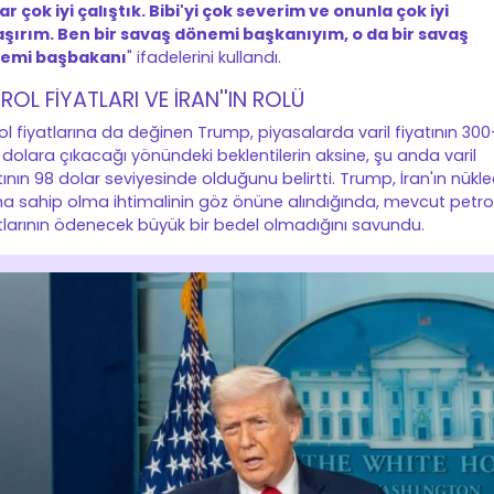
r çok iyi çalıştık. Bibi'yi çok severim ve onunla çok iyi
aşırım. Ben bir savaş dönemi başkanıyım, o da bir savaş
emi başbakanı
" ifadelerini kullandı.
ROL FİYATLARI VE İRAN''IN ROLÜ
ol fiyatlarına da değinen Trump, piyasalarda varil fiyatının 300
dolara çıkacağı yönündeki beklentilerin aksine, şu anda varil
tının 98 dolar seviyesinde olduğunu belirtti. Trump, İran'ın nükle
ha sahip olma ihtimalinin göz önüne alındığında, mevcut petro
tlarının ödenecek büyük bir bedel olmadığını savundu.