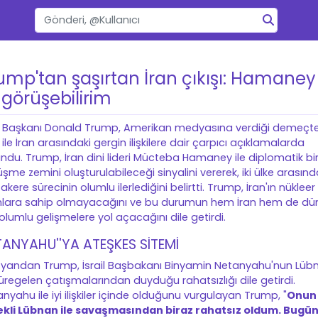
ump'tan şaşırtan İran çıkışı: Hamaney
e görüşebilirim
 Başkanı Donald Trump, Amerikan medyasına verdiği demeçte
ile İran arasındaki gergin ilişkilere dair çarpıcı açıklamalarda
ndu. Trump, İran dini lideri Mücteba Hamaney ile diplomatik bi
şme zemini oluşturulabileceği sinyalini vererek, iki ülke arasınd
kere sürecinin olumlu ilerlediğini belirtti. Trump, İran'ın nükleer
ahlara sahip olmayacağını ve bu durumun hem İran hem de dü
 olumlu gelişmelere yol açacağını dile getirdi.
TANYAHU''YA ATEŞKES SİTEMİ
 yandan Trump, İsrail Başbakanı Binyamin Netanyahu'nun Lüb
süregelen çatışmalarından duyduğu rahatsızlığı dile getirdi.
nyahu ile iyi ilişkiler içinde olduğunu vurgulayan Trump, "
Onun
ekli Lübnan ile savaşmasından biraz rahatsız oldum. Bugü