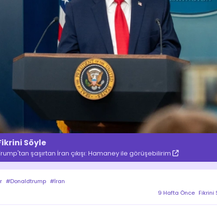
Fikrini Söyle
Trump'tan şaşırtan İran çıkışı: Hamaney ile görüşebilirim
r
#Donaldtrump
#İran
9 Hafta Önce
Fikrini