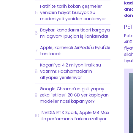
kada
Fatih'te tarih kokan çeşmeler
anl
5
yeniden hayat buluyor: Su
dön
medeniyeti yeniden canlanıyor
PET
Baykar, kanatlarını ticari kargoya
6
Petr
mı açıyor? İpuçları iş ilanlarında!
400 
Apple, kameralı AirPods'u Eylül'de
fiya
7
tanıtacak
sila
fiya
Koçarlı'ya 4,2 milyon liralık su
8
yatırımı: Hacıhamzalar'ın
altyapısı yenileniyor
Google Chrome'un gizli yapay
9
zeka 'istilası': 20 GB yer kaplayan
modeller nasıl kapanıyor?
NVIDIA RTX Spark, Apple M4 Max
10
ile performans farkını azaltıyor