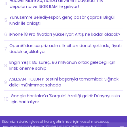
Huawei Mate 80, hafıza devrimini duyurdu: 1TB
4
depolama ve 16GB RAM ile geliyor!
Yunusemre Belediyespor, genç pasör çaprazı Birgül
5
Kındır ile anlaştı
6
iPhone 18 Pro fiyatları yükseliyor: Artış ne kadar olacak?
OpenAI'dan sürpriz adım: İlk cihazı donut şeklinde, fiyatı
7
dudak uçuklatıyor
Engin Yeşil: Bu süreç, 86 milyonun ortak geleceği için
8
kritik öneme sahip
ASELSAN, TOLUN P testini başarıyla tamamladı: Sığınak
9
delici mühimmat sahada
Google Haritalar'a 'Sorgula' özelliği geldi: Dünyayı sizin
10
için haritalıyor
Sitemizin daha işlevsel hale getirilmesi için yasal mevzuata
facebook
twitter
instagram
gizlilik
uygun çerezler kullanılır. Fikrini Söyle’yi kullanarak bu