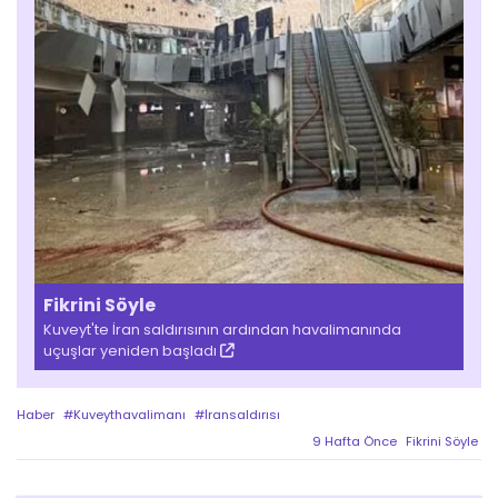
Fikrini Söyle
Kuveyt'te İran saldırısının ardından havalimanında
uçuşlar yeniden başladı
Haber
#Kuveythavalimanı
#İransaldırısı
9 Hafta Önce
Fikrini Söyle