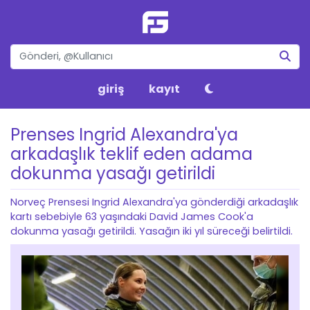
giriş
kayıt
Prenses Ingrid Alexandra'ya
arkadaşlık teklif eden adama
dokunma yasağı getirildi
Norveç Prensesi Ingrid Alexandra'ya gönderdiği arkadaşlık
kartı sebebiyle 63 yaşındaki David James Cook'a
dokunma yasağı getirildi. Yasağın iki yıl süreceği belirtildi.