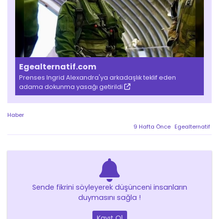
Egealternatif.com
Prenses Ingrid Alexandra'ya arkadaşlık teklif eden
adama dokunma yasağı getirildi
Haber
9 Hafta Önce
Egealternatif
Sende fikrini söyleyerek düşünceni insanların
duymasını sağla !
Kayıt Ol