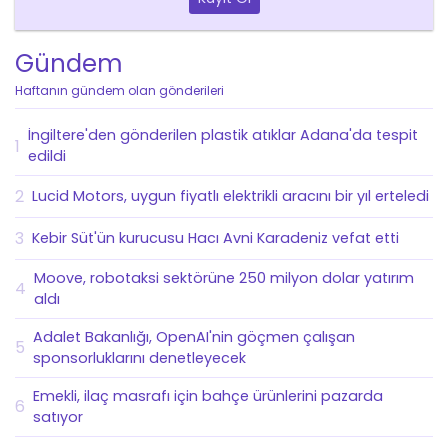
Gündem
Haftanın gündem olan gönderileri
İngiltere'den gönderilen plastik atıklar Adana'da tespit
1
edildi
2
Lucid Motors, uygun fiyatlı elektrikli aracını bir yıl erteledi
3
Kebir Süt'ün kurucusu Hacı Avni Karadeniz vefat etti
Moove, robotaksi sektörüne 250 milyon dolar yatırım
4
aldı
Adalet Bakanlığı, OpenAI'nin göçmen çalışan
5
sponsorluklarını denetleyecek
Emekli, ilaç masrafı için bahçe ürünlerini pazarda
6
satıyor