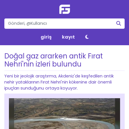
giriş
kayıt
Doğal gaz ararken antik Fırat
Nehri'nin izleri bulundu
Yeni bir jeolojik araştırma, Akdeniz'de keşfedilen antik
nehir yataklarının Fırat Nehri'nin kökenine dair önemli
ipuçları sunduğunu ortaya koyuyor.