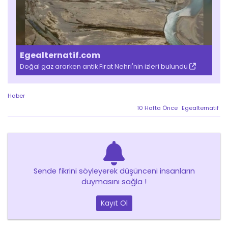
Egealternatif.com
Doğal gaz ararken antik Fırat Nehri'nin izleri bulundu
Haber
10 Hafta Önce
Egealternatif
Sende fikrini söyleyerek düşünceni insanların
duymasını sağla !
Kayıt Ol