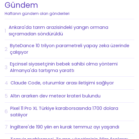
Gündem
Haftanın gündem olan gönderileri
Ankara'da tarım arazisindeki yangın ormana
1
sıçramadan söndürüldü
ByteDance 10 trilyon parametreli yapay zeka üzerinde
2
çalışıyor
Eşcinsel siyasetçinin bebek sahibi olma yöntemi
3
Almanya'da tartışma yarattı
4
Claude Code, oturumlar arası iletişimi sağlıyor
5
Altın ararken dev meteor krateri bulundu
Pixel 11 Pro XL Türkiye karaborsasında 1700 dolara
6
satılıyor
7
İngiltere'de 190 yılın en kurak temmuz ayı yaşandı