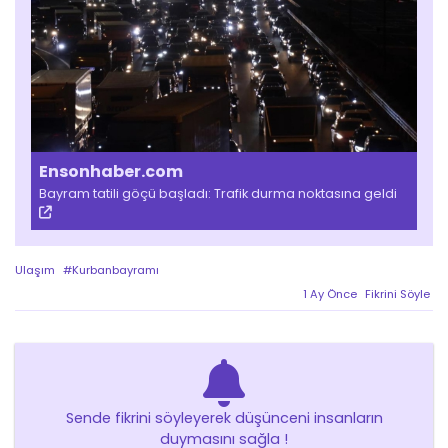
Ensonhaber.com
Bayram tatili göçü başladı: Trafik durma noktasına geldi
Ulaşım
#Kurbanbayramı
1 Ay Önce
Fikrini Söyle
Sende fikrini söyleyerek düşünceni insanların
duymasını sağla !