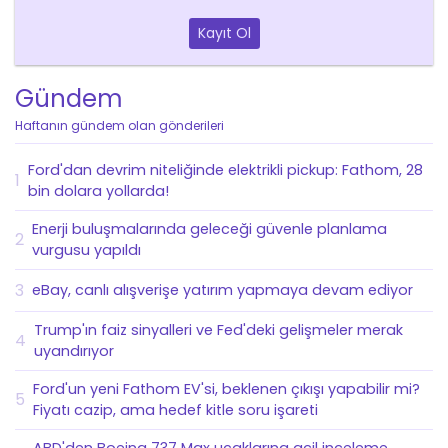
Kayıt Ol
Gündem
Haftanın gündem olan gönderileri
Ford'dan devrim niteliğinde elektrikli pickup: Fathom, 28
1
bin dolara yollarda!
Enerji buluşmalarında geleceği güvenle planlama
2
vurgusu yapıldı
3
eBay, canlı alışverişe yatırım yapmaya devam ediyor
Trump'ın faiz sinyalleri ve Fed'deki gelişmeler merak
4
uyandırıyor
Ford'un yeni Fathom EV'si, beklenen çıkışı yapabilir mi?
5
Fiyatı cazip, ama hedef kitle soru işareti
ABD'den Boeing 737 Max uçaklarına acil inceleme