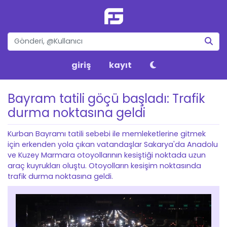
giriş
kayıt
Bayram tatili göçü başladı: Trafik
durma noktasına geldi
Kurban Bayramı tatili sebebi ile memleketlerine gitmek
için erkenden yola çıkan vatandaşlar Sakarya'da Anadolu
ve Kuzey Marmara otoyollarının kesiştiği noktada uzun
araç kuyrukları oluştu. Otoyolların kesişim noktasında
trafik durma noktasına geldi.