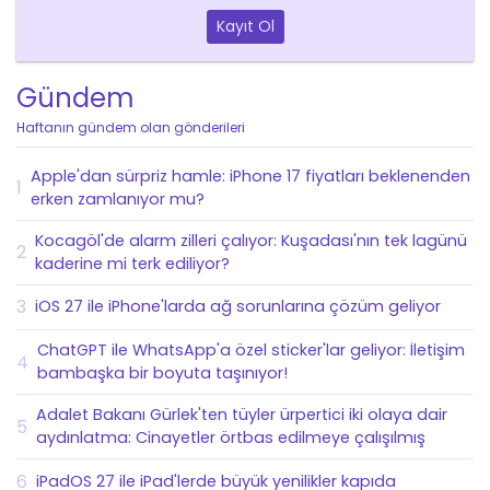
Kayıt Ol
Gündem
Haftanın gündem olan gönderileri
Apple'dan sürpriz hamle: iPhone 17 fiyatları beklenenden
1
erken zamlanıyor mu?
Kocagöl'de alarm zilleri çalıyor: Kuşadası'nın tek lagünü
2
kaderine mi terk ediliyor?
3
iOS 27 ile iPhone'larda ağ sorunlarına çözüm geliyor
ChatGPT ile WhatsApp'a özel sticker'lar geliyor: İletişim
4
bambaşka bir boyuta taşınıyor!
Adalet Bakanı Gürlek'ten tüyler ürpertici iki olaya dair
5
aydınlatma: Cinayetler örtbas edilmeye çalışılmış
6
iPadOS 27 ile iPad'lerde büyük yenilikler kapıda