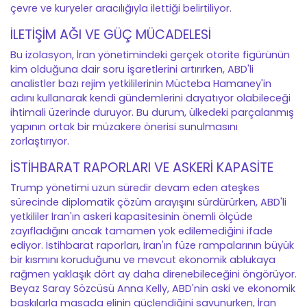
çevre ve kuryeler aracılığıyla ilettiği belirtiliyor.
İLETİŞİM AĞI VE GÜÇ MÜCADELESİ
Bu izolasyon, İran yönetimindeki gerçek otorite figürünün
kim olduğuna dair soru işaretlerini artırırken, ABD'li
analistler bazı rejim yetkililerinin Mücteba Hamaney'in
adını kullanarak kendi gündemlerini dayatıyor olabileceği
ihtimali üzerinde duruyor. Bu durum, ülkedeki parçalanmış
yapının ortak bir müzakere önerisi sunulmasını
zorlaştırıyor.
İSTİHBARAT RAPORLARI VE ASKERİ KAPASİTE
Trump yönetimi uzun süredir devam eden ateşkes
sürecinde diplomatik çözüm arayışını sürdürürken, ABD'li
yetkililer İran'ın askeri kapasitesinin önemli ölçüde
zayıfladığını ancak tamamen yok edilemediğini ifade
ediyor. İstihbarat raporları, İran'ın füze rampalarının büyük
bir kısmını koruduğunu ve mevcut ekonomik ablukaya
rağmen yaklaşık dört ay daha direnebileceğini öngörüyor.
Beyaz Saray Sözcüsü Anna Kelly, ABD'nin aski ve ekonomik
baskılarla masada elinin güçlendiğini savunurken, İran