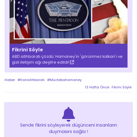
Fikrini Söyle
ABD istihbaratı çözdü: Hamaney'in 'görünmez kalkan'ı ve
gizli iletişim ağı deşifre edildi!
Haber
#İranistihbaratı
#Müctebahamaney
13 Hafta Önce
Fikrini Söyle
Sende fikrini söyleyerek düşünceni insanların
duymasını sağla !