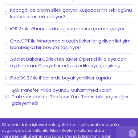
Kocagöl'de alarm zilleri çalıyor: Kuşadası'nın tek lagünü
5
kaderine mi terk ediliyor?
6
iOS 27 ile iPhone'larda ağ sorunlarına çözüm geliyor
ChatGPT ile WhatsApp'a özel sticker'lar geliyor: İletişim
7
bambaşka bir boyuta taşınıyor!
Adalet Bakanı Gürlek'ten tüyler ürpertici iki olaya dair
8
aydınlatma: Cinayetler örtbas edilmeye çalışılmış
9
iPadOS 27 ile iPad'lerde büyük yenilikler kapıda
Şok transfer: Yıldız oyuncu Muhammed Salah,
10
Trabzonspor'da! The New York Times bile şaşkınlığını
gizleyemedi
Sitemizin daha işlevsel hale getirilmesi için yasal mevzuata
facebook
twitter
instagram
gizlilik
uygun çerezler kullanılır. Fikrini Söyle’yi kullanarak bu
çerezleri kabul etmiş olursunuz. Çerez kullanımına ilişkin
iletişim