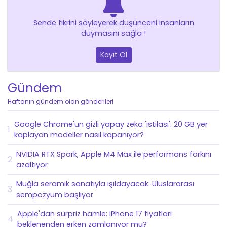
Sende fikrini söyleyerek düşünceni insanların
duymasını sağla !
Kayıt Ol
Gündem
Haftanın gündem olan gönderileri
Google Chrome'un gizli yapay zeka 'istilası': 20 GB yer
1
kaplayan modeller nasıl kapanıyor?
NVIDIA RTX Spark, Apple M4 Max ile performans farkını
2
azaltıyor
Muğla seramik sanatıyla ışıldayacak: Uluslararası
3
sempozyum başlıyor
Apple'dan sürpriz hamle: iPhone 17 fiyatları
4
beklenenden erken zamlanıyor mu?