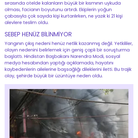
sırasında otelde kalanların büyük bir kısmının uykuda
olması, facianın boyutunu artırdı. Ekiplerin yoğun
çabasıyla çok sayıda kişi kurtarılırken, ne yazık ki 21 kişi
alevlere teslim oldu.
SEBEP HENÜZ BİLİNMİYOR
Yangının çıkış nedeni henüz netlik kazanmış değil. Yetkililer,
olayın nedenini belirlemek için geniş çaplı bir soruşturma
başlattı. Hindistan Başbakanı Narendra Modi, sosyal
medya hesabından yaptığı açıklamada, hayatını
kaybedenlerin ailelerine başsağlığı dileklerini iletti. Bu trajik
olay, şehirde büyük bir üzüntüye neden oldu.