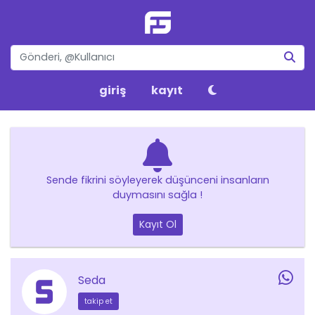
giriş
kayıt
Sende fikrini söyleyerek düşünceni insanların
duymasını sağla !
Kayıt Ol
Seda
takip et