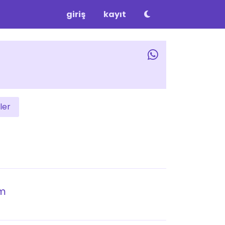
giriş
kayıt
ler
ım