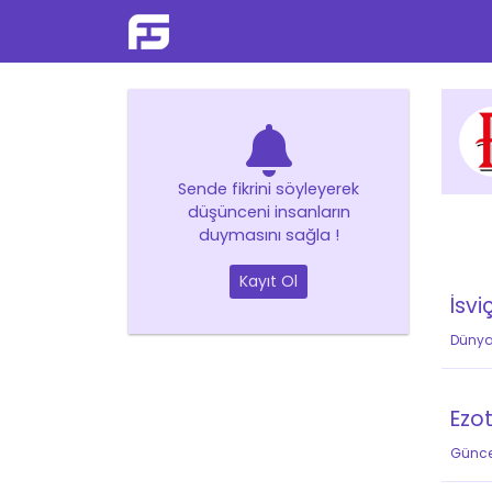
Sende fikrini söyleyerek
düşünceni insanların
duymasını sağla !
Kayıt Ol
İsvi
Düny
Ezot
Günce