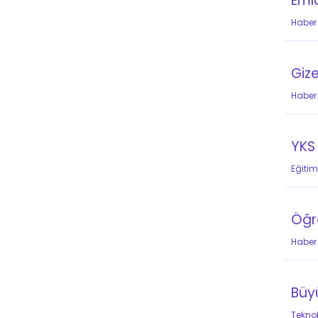
Emla
Haber
Giz
Haber
YKS
Eğitim
Öğr
Haber
Büyü
Teknol