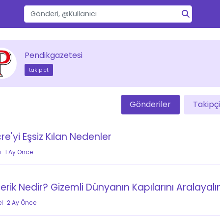
Pendikgazetesi
takip et
Gönderiler
Takipçi
çre'yi Eşsiz Kılan Nedenler
a
1 Ay Önce
erik Nedir? Gizemli Dünyanın Kapılarını Aralayal
l
2 Ay Önce