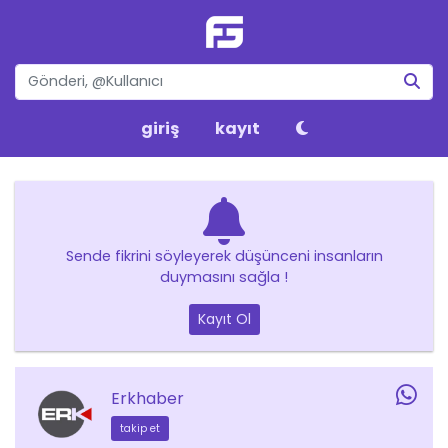
giriş
kayıt
Sende fikrini söyleyerek düşünceni insanların
duymasını sağla !
Kayıt Ol
Erkhaber
takip et