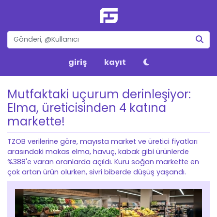
giriş
kayıt
Mutfaktaki uçurum derinleşiyor:
Elma, üreticisinden 4 katına
markette!
TZOB verilerine göre, mayısta market ve üretici fiyatları
arasındaki makas elma, havuç, kabak gibi ürünlerde
%388'e varan oranlarda açıldı. Kuru soğan markette en
çok artan ürün olurken, sivri biberde düşüş yaşandı.