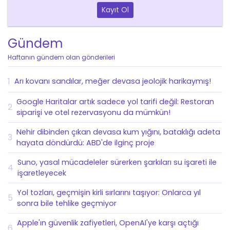
Kayıt Ol
Gündem
Haftanın gündem olan gönderileri
1
Arı kovanı sandılar, meğer devasa jeolojik harikaymış!
Google Haritalar artık sadece yol tarifi değil: Restoran
2
siparişi ve otel rezervasyonu da mümkün!
Nehir dibinden çıkan devasa kum yığını, bataklığı adeta
3
hayata döndürdü: ABD'de ilginç proje
Suno, yasal mücadeleler sürerken şarkıları su işareti ile
4
işaretleyecek
Yol tozları, geçmişin kirli sırlarını taşıyor: Onlarca yıl
5
sonra bile tehlike geçmiyor
Apple'ın güvenlik zafiyetleri, OpenAI'ye karşı açtığı
6