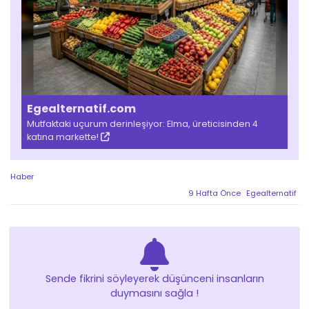
Egealternatif.com
Mutfaktaki uçurum derinleşiyor: Elma, üreticisinden 4
katına markette!
Haber
9 Hafta Önce
Egealternatif
Sende fikrini söyleyerek düşünceni insanların
duymasını sağla !