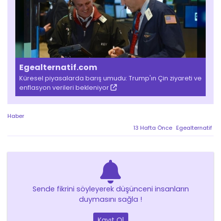
Egealternatif.com
Küresel piyasalarda barış umudu: Trump'ın Çin ziyareti ve
enflasyon verileri bekleniyor
Haber
13 Hafta Önce
Egealternatif
Sende fikrini söyleyerek düşünceni insanların
duymasını sağla !
Kayıt Ol