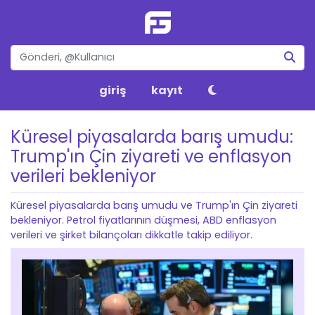
giriş
kayıt
Küresel piyasalarda barış umudu:
Trump'ın Çin ziyareti ve enflasyon
verileri bekleniyor
Küresel piyasalarda barış umudu ve Trump'ın Çin ziyareti
bekleniyor. Petrol fiyatlarının düşmesi, ABD enflasyon
verileri ve şirket bilançoları dikkatle takip ediliyor.