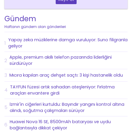
Gündem
Haftanın gündem olan gönderileri
Yapay zeka müziklerine damga vuruluyor: Suno filigranla
1
geliyor
Apple, premium akıllı telefon pazarında liderliğini
2
sürdürüyor
3
Mıcıra kapılan araç dehşet saçtı: 3 kişi hastanelik oldu
TAYFUN füzesi artık sahadan ateşleniyor: Fırlatma
4
araçları envantere girdi
İzmir'in ciğerleri kurtuldu: Bayındır yangını kontrol altına
5
alındı, soğutma çalışmaları sürüyor
Huawei Nova 16 SE, 8500mAh bataryası ve uydu
6
bağlantısıyla dikkat çekiyor