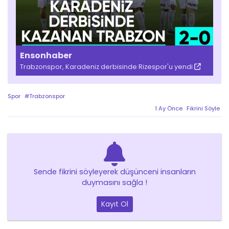
Ensonhaber
Trabzonspor, Karadeniz derbisinde Rizespor'u yendi
Spor
#Trabzonspor
1 Ay Önce
Fikrini Söyle
Sende fikrini söyleyerek düşünceni insanların
duymasını sağla !
Kayıt Ol