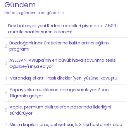
Gündem
Haftanın gündem olan gönderileri
Dev bataryalı yeni Redmi modelleri piyasada: 7.500
1
mAh ile saatler süren kullanım!
Bozdoğanlı incir üreticilerine kalite artırıcı eğitim
2
programı
ASELSAN, Avrupa'nın en büyük hava savunma tesisi
3
Oğulbey'i inşa ediyor
4
Vatandaş el attı: Paslı direkler 'yeni yüzüne' kavuştu
Yapay zeka müziklerine damga vuruluyor: Suno
5
filigranla geliyor
Apple, premium akıllı telefon pazarında liderliğini
6
sürdürüyor
7
Mıcıra kapılan araç dehşet saçtı: 3 kişi hastanelik oldu