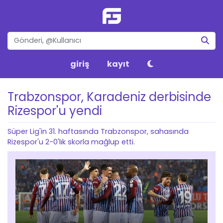
giriş
kayıt
Trabzonspor, Karadeniz derbisinde
Rizespor'u yendi
Süper Lig'in 31. haftasında Trabzonspor, sahasında
Rizespor'u 2-0'lık skorla mağlup etti.