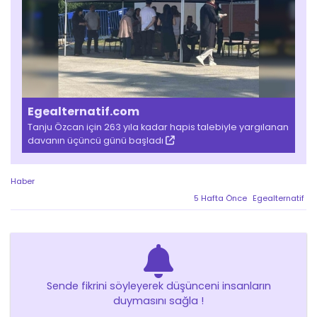
Egealternatif.com
Tanju Özcan için 263 yıla kadar hapis talebiyle yargılanan
davanın üçüncü günü başladı
Haber
5 Hafta Önce
Egealternatif
Sende fikrini söyleyerek düşünceni insanların
duymasını sağla !