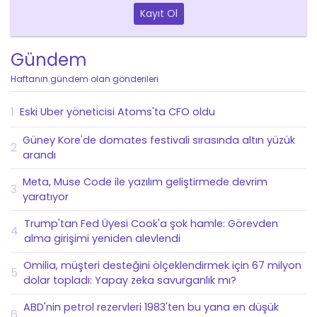
Kayıt Ol
Gündem
Haftanın gündem olan gönderileri
1
Eski Uber yöneticisi Atoms'ta CFO oldu
Güney Kore'de domates festivali sırasında altın yüzük
2
arandı
Meta, Muse Code ile yazılım geliştirmede devrim
3
yaratıyor
Trump'tan Fed Üyesi Cook'a şok hamle: Görevden
4
alma girişimi yeniden alevlendi
Omilia, müşteri desteğini ölçeklendirmek için 67 milyon
5
dolar topladı: Yapay zeka savurganlık mı?
ABD'nin petrol rezervleri 1983'ten bu yana en düşük
6