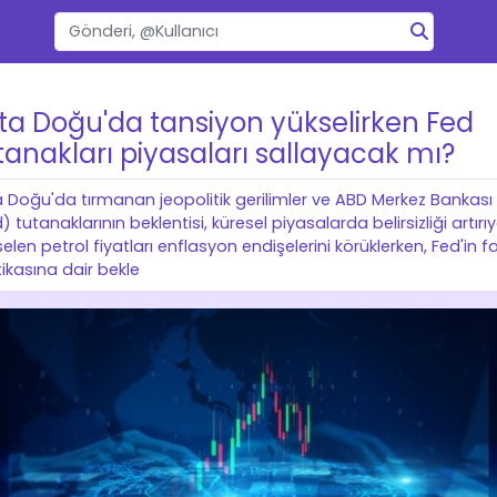
ta Doğu'da tansiyon yükselirken Fed
tanakları piyasaları sallayacak mı?
 Doğu'da tırmanan jeopolitik gerilimler ve ABD Merkez Bankası
) tutanaklarının beklentisi, küresel piyasalarda belirsizliği artırıy
elen petrol fiyatları enflasyon endişelerini körüklerken, Fed'in fa
tikasına dair bekle