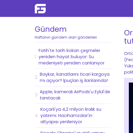
Gündem
Or
Haftanın gündem olan gönderileri
tu
Fatih'te tarih kokan çeşmeler
Orta
1
yeniden hayat buluyor: Su
(Fed
medeniyeti yeniden canlanıyor
Yüks
poli
Baykar, kanatlarını ticari kargoya
2
mı açıyor? İpuçları iş ilanlarında!
Apple, kameralı AirPods'u Eylül'de
3
tanıtacak
Koçarlı'ya 4,2 milyon liralık su
4
yatırımı: Hacıhamzalar'ın
altyapısı yenileniyor