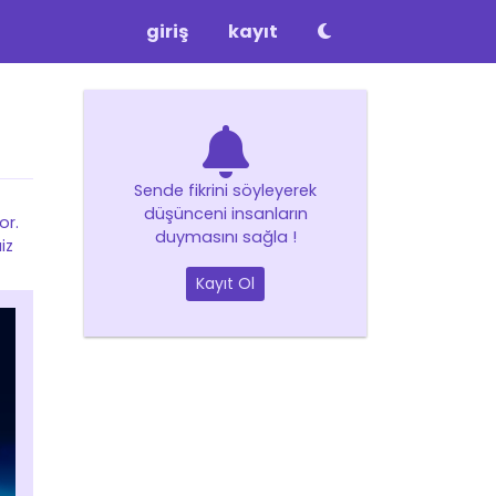
giriş
kayıt
Sende fikrini söyleyerek
düşünceni insanların
or.
duymasını sağla !
iz
Kayıt Ol