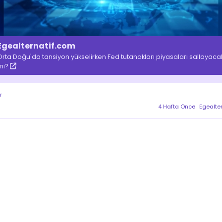
Egealternatif.com
Orta Doğu'da tansiyon yükselirken Fed tutanakları piyasaları sallayaca
mı?
r
4 Hafta Önce
Egealter