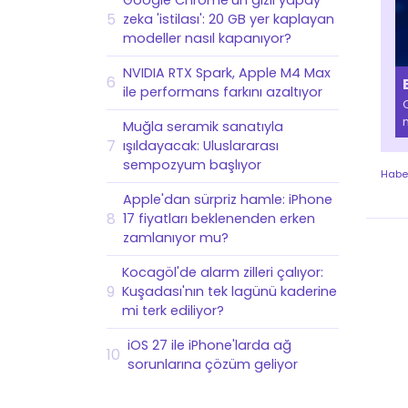
Google Chrome'un gizli yapay
5
zeka 'istilası': 20 GB yer kaplayan
modeller nasıl kapanıyor?
NVIDIA RTX Spark, Apple M4 Max
6
ile performans farkını azaltıyor
Muğla seramik sanatıyla
7
ışıldayacak: Uluslararası
sempozyum başlıyor
Habe
Apple'dan sürpriz hamle: iPhone
8
17 fiyatları beklenenden erken
zamlanıyor mu?
Kocagöl'de alarm zilleri çalıyor:
9
Kuşadası'nın tek lagünü kaderine
mi terk ediliyor?
iOS 27 ile iPhone'larda ağ
10
sorunlarına çözüm geliyor