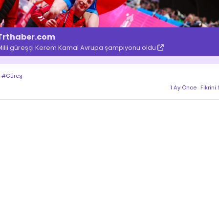
Trthaber.com
Milli güreşçi Kerem Kamal Avrupa şampiyonu oldu
#Güreş
1 Ay Önce
Fikrini