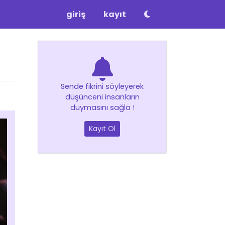
giriş
kayıt
Sende fikrini söyleyerek
düşünceni insanların
duymasını sağla !
Kayıt Ol