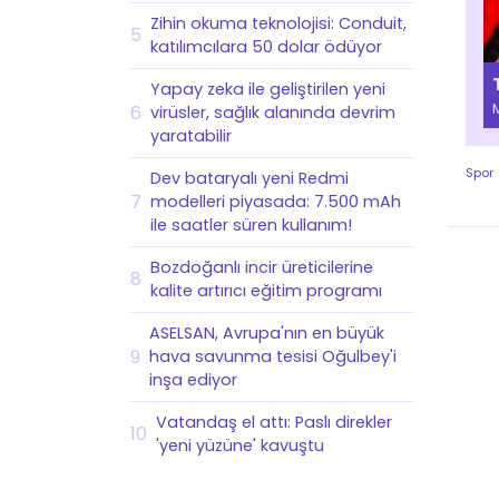
Zihin okuma teknolojisi: Conduit,
5
katılımcılara 50 dolar ödüyor
Yapay zeka ile geliştirilen yeni
6
virüsler, sağlık alanında devrim
yaratabilir
Spor
Dev bataryalı yeni Redmi
7
modelleri piyasada: 7.500 mAh
ile saatler süren kullanım!
Bozdoğanlı incir üreticilerine
8
kalite artırıcı eğitim programı
ASELSAN, Avrupa'nın en büyük
9
hava savunma tesisi Oğulbey'i
inşa ediyor
Vatandaş el attı: Paslı direkler
10
'yeni yüzüne' kavuştu