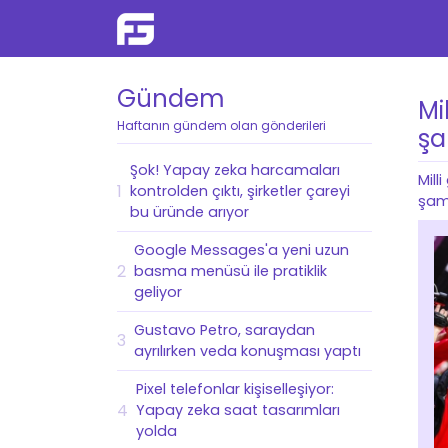
Gündem
Mi
Haftanın gündem olan gönderileri
şa
Şok! Yapay zeka harcamaları
Mill
1
kontrolden çıktı, şirketler çareyi
şam
bu üründe arıyor
Google Messages'a yeni uzun
2
basma menüsü ile pratiklik
geliyor
Gustavo Petro, saraydan
3
ayrılırken veda konuşması yaptı
Pixel telefonlar kişiselleşiyor:
4
Yapay zeka saat tasarımları
yolda