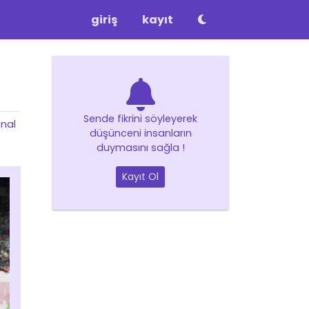
giriş
kayıt
Sende fikrini söyleyerek
inal
düşünceni insanların
duymasını sağla !
Kayıt Ol