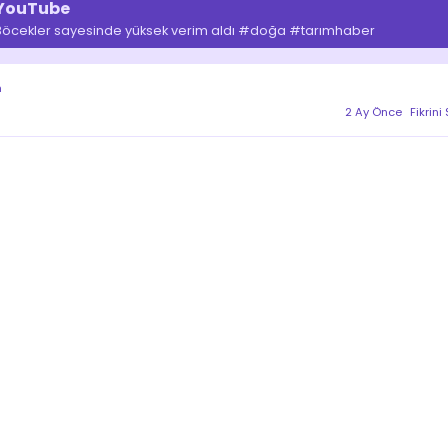
YouTube
Böcekler sayesinde yüksek verim aldı #doğa #tarımhaber
m
2 Ay Önce
Fikrini