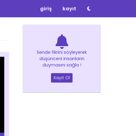
giriş
kayıt
Sende fikrini söyleyerek
düşünceni insanların
duymasını sağla !
Kayıt Ol