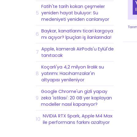
Fatih'te tarih kokan çeşmeler
5
yeniden hayat buluyor: Su
medeniyeti yeniden canlanıyor
Tarı
Baykar, kanatlarını ticari kargoya
6
mı açıyor? İpuçları iş ilanlarında!
Apple, kameralı AirPods'u Eylül'de
7
tanıtacak
Koçarlı'ya 4,2 milyon liralık su
8
yatırımı: Hacıhamzalar'ın
altyapısı yenileniyor
Google Chrome'un gizli yapay
9
zeka 'istilası': 20 GB yer kaplayan
modeller nasıl kapanıyor?
NVIDIA RTX Spark, Apple M4 Max
10
ile performans farkını azaltıyor