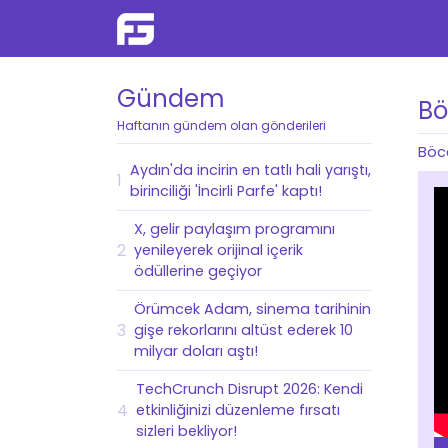
Gündem
Bö
Haftanın gündem olan gönderileri
Böce
Aydın'da incirin en tatlı hali yarıştı,
1
birinciliği 'İncirli Parfe' kaptı!
X, gelir paylaşım programını
2
yenileyerek orijinal içerik
ödüllerine geçiyor
Örümcek Adam, sinema tarihinin
3
gişe rekorlarını altüst ederek 10
milyar doları aştı!
TechCrunch Disrupt 2026: Kendi
4
etkinliğinizi düzenleme fırsatı
sizleri bekliyor!