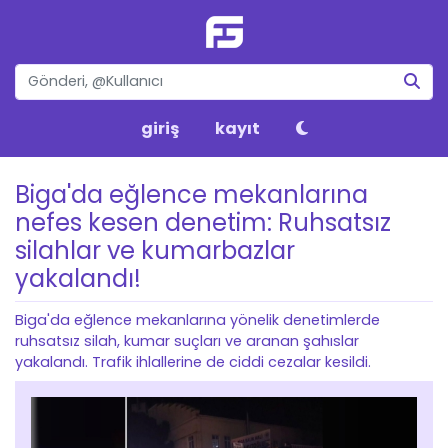
giriş
kayıt
Biga'da eğlence mekanlarına
nefes kesen denetim: Ruhsatsız
silahlar ve kumarbazlar
yakalandı!
Biga'da eğlence mekanlarına yönelik denetimlerde
ruhsatsız silah, kumar suçları ve aranan şahıslar
yakalandı. Trafik ihlallerine de ciddi cezalar kesildi.