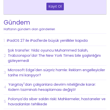
Kayıt Ol
Gündem
Haftanın gündem olan gönderileri
1
iPadOS 27 ile iPad'lerde büyük yenilikler kapıda
Şok transfer: Yıldız oyuncu Muhammed Salah,
2
Trabzonspor'da! The New York Times bile şaşkınlığını
gizleyemedi
Microsoft Edge'den sürpriz hamle: Reklam engelleyiciler
3
tarihe mi karışıyor?
Yargıtay''dan çalışanlara devrim niteliğinde karar:
4
Kıdem tazminatı hesaplaması değişti!
Polonya'da siber saldırı riski: Mahkemeler, hastaneler ve
5
havaalanları tehlikede