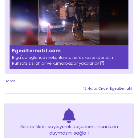
Egealternatif.com
Biga'da eğlence mekanlarına nefes kesen denetim:
Ruhsatsız silahlar ve kumarbazlar yakalandı!
Haber
13 Hafta Önce
Egealternatif
Sende fikrini söyleyerek düşünceni insanların
duymasını sağla !