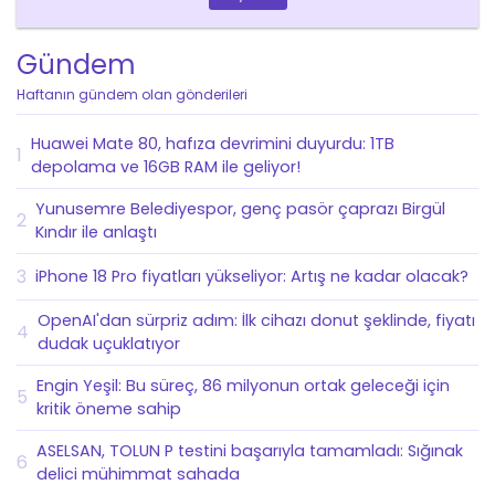
Gündem
Haftanın gündem olan gönderileri
Huawei Mate 80, hafıza devrimini duyurdu: 1TB
1
depolama ve 16GB RAM ile geliyor!
Yunusemre Belediyespor, genç pasör çaprazı Birgül
2
Kındır ile anlaştı
3
iPhone 18 Pro fiyatları yükseliyor: Artış ne kadar olacak?
OpenAI'dan sürpriz adım: İlk cihazı donut şeklinde, fiyatı
4
dudak uçuklatıyor
Engin Yeşil: Bu süreç, 86 milyonun ortak geleceği için
5
kritik öneme sahip
ASELSAN, TOLUN P testini başarıyla tamamladı: Sığınak
6
delici mühimmat sahada