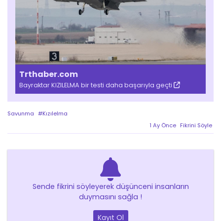
Trthaber.com
Bayraktar KIZILELMA bir testi daha başarıyla geçti
Savunma
#Kızılelma
1 Ay Önce
Fikrini Söyle
Sende fikrini söyleyerek düşünceni insanların
duymasını sağla !
Kayıt Ol